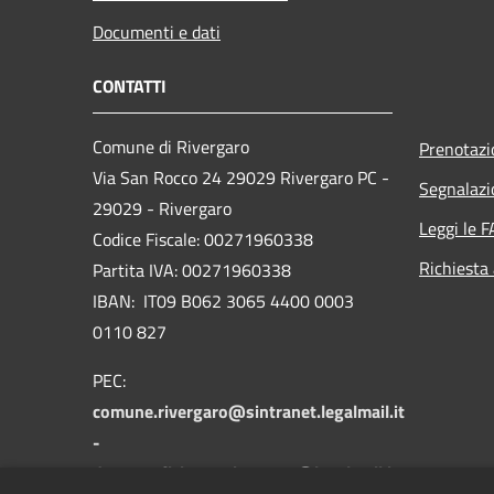
Documenti e dati
CONTATTI
Comune di Rivergaro
Prenotaz
Via San Rocco 24 29029 Rivergaro PC -
Segnalazi
29029 - Rivergaro
Leggi le 
Codice Fiscale: 00271960338
Richiesta
Partita IVA: 00271960338
IBAN: IT09 B062 3065 4400 0003
0110 827
PEC:
comune.rivergaro@sintranet.legalmail.it
-
demograficisuap.rivergaro@legalmail.it