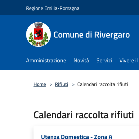
Salta al contenuto principale
Regione Emilia-Romagna
Comune di Rivergaro
Amministrazione
Novità
Servizi
Vivere 
Home
>
Rifiuti
>
Calendari raccolta rifiuti
Calendari raccolta rifiuti
Utenza Domestica - Zona A