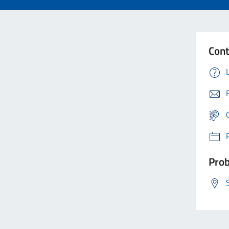
Cont
Prob