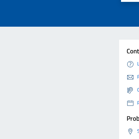
Cont
Prob