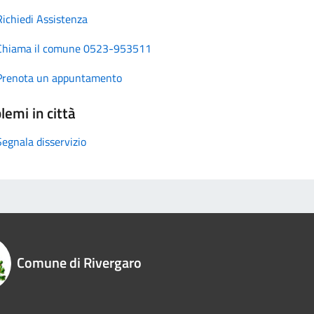
Richiedi Assistenza
Chiama il comune 0523-953511
Prenota un appuntamento
lemi in città
Segnala disservizio
Comune di Rivergaro