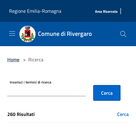
Salta al contenuto principale
|
Regione Emilia-Romagna
Area Riservata
Comune di Rivergaro
Home
>
Ricerca
Inserisci i termini di ricerca
Cerca
260 Risultati
Cerca
[results] Risultati