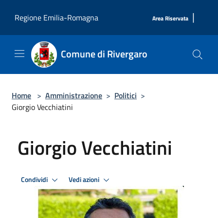
Salta al contenuto principale
|
Regione Emilia-Romagna
Area Riservata
Comune di Rivergaro
Home
>
Amministrazione
>
Politici
>
Giorgio Vecchiatini
Giorgio Vecchiatini
Condividi
Vedi azioni