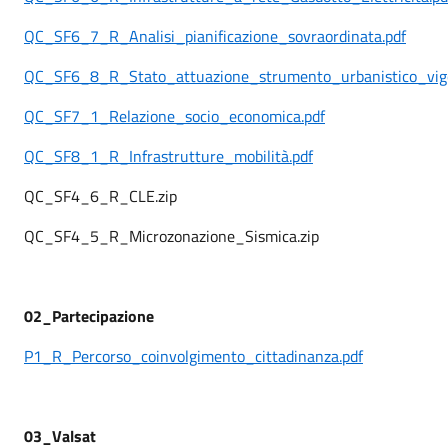
QC_SF6_7_R_Analisi_pianificazione_sovraordinata.pdf
QC_SF6_8_R_Stato_attuazione_strumento_urbanistico_vige
QC_SF7_1_Relazione_socio_economica.pdf
QC_SF8_1_R_Infrastrutture_mobilità.pdf
QC_SF4_6_R_CLE.zip
QC_SF4_5_R_Microzonazione_Sismica.zip
02_Partecipazione
P1_R_Percorso_coinvolgimento_cittadinanza.pdf
03_Valsat